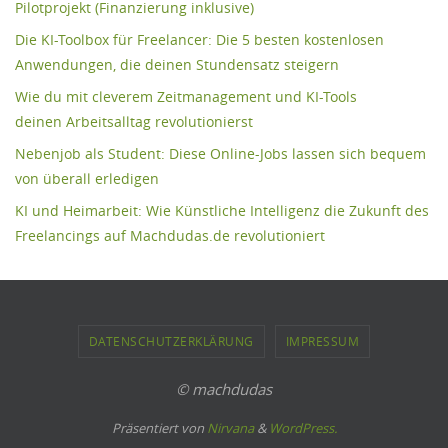
Pilotprojekt (Finanzierung inklusive)
Die KI-Toolbox für Freelancer: Die 5 besten kostenlosen
Anwendungen, die deinen Stundensatz steigern
Wie du mit cleverem Zeitmanagement und KI-Tools
deinen Arbeitsalltag revolutionierst
Nebenjob als Student: Diese Online-Jobs lassen sich bequem
von überall erledigen
KI und Heimarbeit: Wie Künstliche Intelligenz die Zukunft des
Freelancings auf Machdudas.de revolutioniert
DATENSCHUTZERKLÄRUNG
IMPRESSUM
© machdudas
Präsentiert von
Nirvana
&
WordPress.