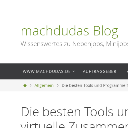
Zum
Inhalt
springen
machdudas Blog
Wissenswertes zu Nebenjobs, Minijob
Zum
WWW.MACHDUDAS.DE
AUFTRAGGEBER
Inhalt
springen
Start
Allgemein
Die besten Tools und Programme f
Die besten Tools 
virtuelle Zusamme