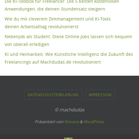
Die KI-Toolbox für Freelancer: Die 5 besten kostenlosen
Anwendungen, die deinen Stundensatz steigern
Wie du mit cleverem Zeitmanagement und KI-Tools
deinen Arbeitsalltag revolutionierst
Nebenjob als Student: Diese Online-Jobs lassen sich bequem
von überall erledigen
KI und Heimarbeit: Wie Künstliche Intelligenz die Zukunft des
Freelancings auf Machdudas.de revolutioniert
DATENSCHUTZERKLÄRUNG
IMPRESSUM
© machdudas
Präsentiert von
Nirvana
&
WordPress.