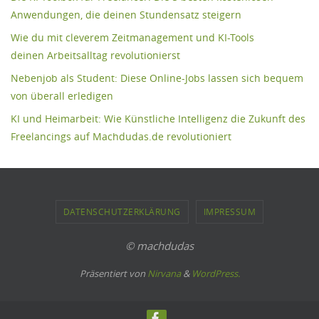
Anwendungen, die deinen Stundensatz steigern
Wie du mit cleverem Zeitmanagement und KI-Tools
deinen Arbeitsalltag revolutionierst
Nebenjob als Student: Diese Online-Jobs lassen sich bequem
von überall erledigen
KI und Heimarbeit: Wie Künstliche Intelligenz die Zukunft des
Freelancings auf Machdudas.de revolutioniert
DATENSCHUTZERKLÄRUNG
IMPRESSUM
© machdudas
Präsentiert von
Nirvana
&
WordPress.