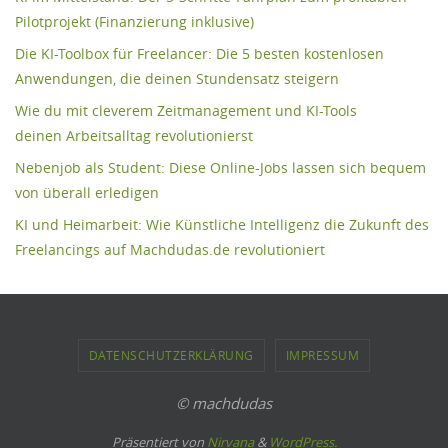
Pilotprojekt (Finanzierung inklusive)
Die KI-Toolbox für Freelancer: Die 5 besten kostenlosen
Anwendungen, die deinen Stundensatz steigern
Wie du mit cleverem Zeitmanagement und KI-Tools
deinen Arbeitsalltag revolutionierst
Nebenjob als Student: Diese Online-Jobs lassen sich bequem
von überall erledigen
KI und Heimarbeit: Wie Künstliche Intelligenz die Zukunft des
Freelancings auf Machdudas.de revolutioniert
DATENSCHUTZERKLÄRUNG
IMPRESSUM
© machdudas
Präsentiert von
Nirvana
&
WordPress.