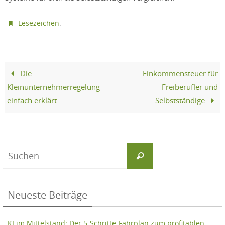
.
Lesezeichen
Die
Einkommensteuer für
Kleinunternehmerregelung –
Freiberufler und
einfach erklärt
Selbstständige
Suchen
Suchen
nach:
Neueste Beiträge
KI im Mittelstand: Der 5-Schritte-Fahrplan zum profitablen