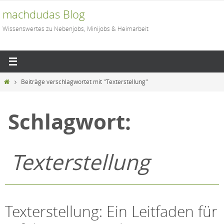
Zum
machdudas Blog
Inhalt
Wissenswertes zu Nebenjobs, Minijobs & Heimarbeit
springen
Start
Beiträge verschlagwortet mit "Texterstellung"
Schlagwort:
Texterstellung
Texterstellung: Ein Leitfaden für