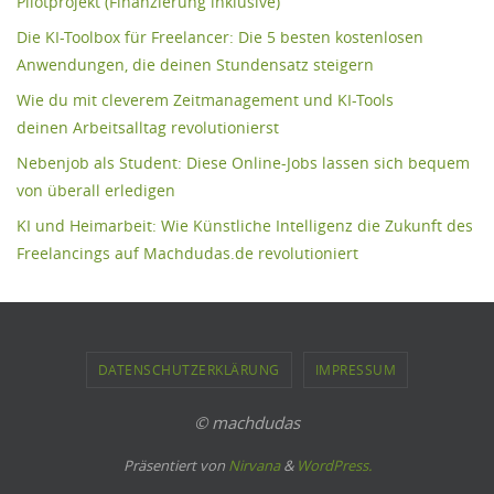
Pilotprojekt (Finanzierung inklusive)
Die KI-Toolbox für Freelancer: Die 5 besten kostenlosen
Anwendungen, die deinen Stundensatz steigern
Wie du mit cleverem Zeitmanagement und KI-Tools
deinen Arbeitsalltag revolutionierst
Nebenjob als Student: Diese Online-Jobs lassen sich bequem
von überall erledigen
KI und Heimarbeit: Wie Künstliche Intelligenz die Zukunft des
Freelancings auf Machdudas.de revolutioniert
DATENSCHUTZERKLÄRUNG
IMPRESSUM
© machdudas
Präsentiert von
Nirvana
&
WordPress.