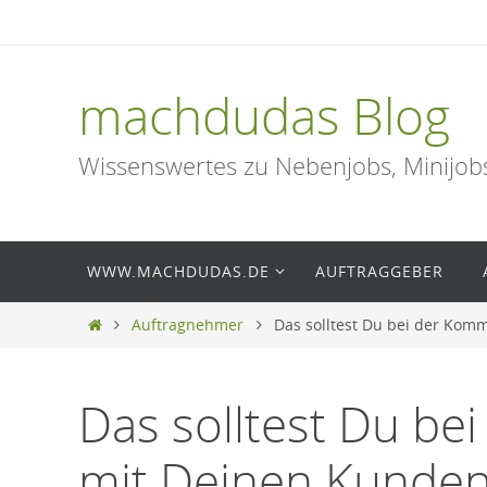
Zum
Inhalt
springen
machdudas Blog
Wissenswertes zu Nebenjobs, Minijob
Zum
WWW.MACHDUDAS.DE
AUFTRAGGEBER
Inhalt
springen
Start
Auftragnehmer
Das solltest Du bei der Ko
Das solltest Du be
mit Deinen Kunden