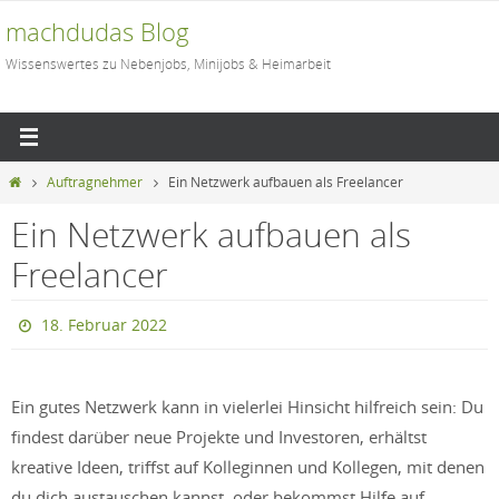
Zum
machdudas Blog
Inhalt
Wissenswertes zu Nebenjobs, Minijobs & Heimarbeit
springen
Start
Auftragnehmer
Ein Netzwerk aufbauen als Freelancer
Ein Netzwerk aufbauen als
Freelancer
18. Februar 2022
Ein gutes Netzwerk kann in vielerlei Hinsicht hilfreich sein: Du
findest darüber neue Projekte und Investoren, erhältst
kreative Ideen, triffst auf Kolleginnen und Kollegen, mit denen
du dich austauschen kannst, oder bekommst Hilfe auf